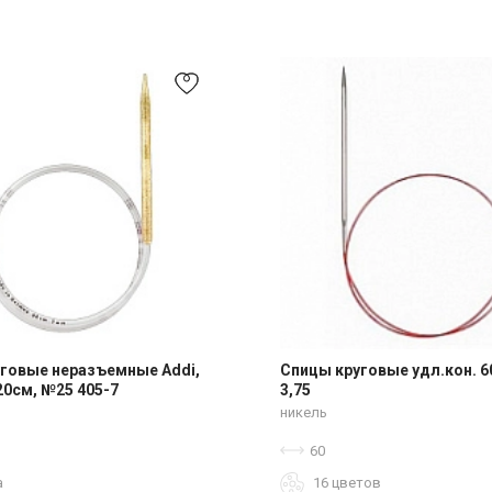
говые неразъемные Addi,
Спицы круговые удл.кон. 6
20см, №25 405-7
3,75
никель
60
а
16 цветов