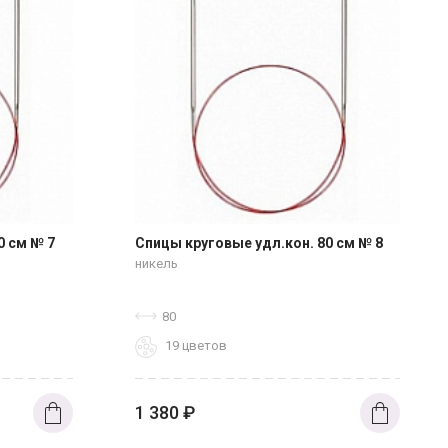
0 см № 7
Спицы круговые удл.кон. 80 см № 8
никель
80
19 цветов
1 380
₽