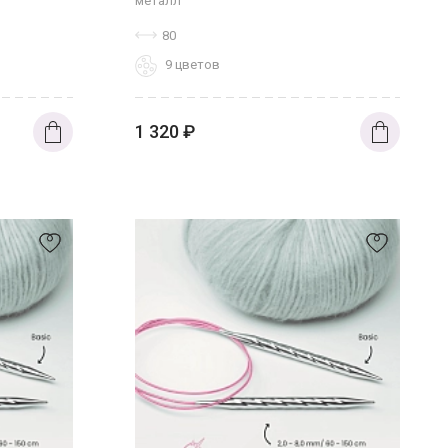
металл
80
9 цветов
1 320
₽