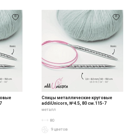
говые
Спицы металлические круговые
7
addiUnicorn, №4.5, 80 см.115-7
металл
80
9 цветов