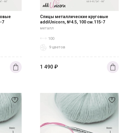
говые
Спицы металлические круговые
-7
addiUnicorn, №4.5, 100 см.115-7
металл
100
9 цветов
1 490
₽