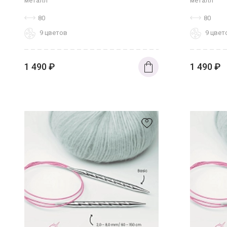
металл
металл
80
80
9 цветов
9 цвет
1 490
₽
1 490
₽