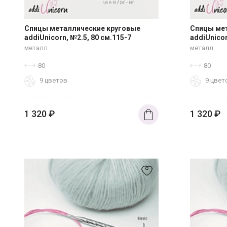
Спицы металлические круговые
Спицы ме
addiUnicorn, №2.5, 80 см.115-7
addiUnicor
металл
металл
80
80
9 цветов
9 цвет
1 320
₽
1 320
₽