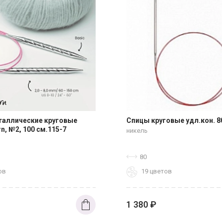
таллические круговые
Спицы круговые удл.кон. 8
n, №2, 100 см.115-7
никель
80
ов
19 цветов
1 380
₽