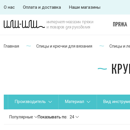
О нас
Оплата и доставка
Наши магазины
интернет-магазин пряжи
ПРЯЖА
и товаров для рукоделия
Главная
Спицы и крючки для вязания
Спицы и л
КРУ
Производитель
Материал
Вид инструм
Популярные
Показывать по:
24