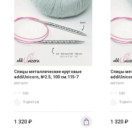
Спицы металлические круговые
Спицы ме
addiUnicorn, №2.5, 100 см.115-7
addiUnicor
металл
металл
100
100
9 цветов
9 цвет
1 320
₽
1 320
₽