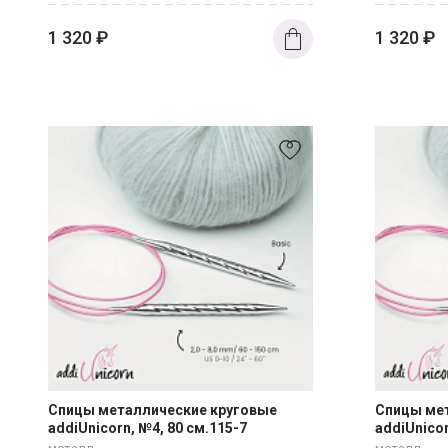
1 320
₽
1 320
₽
Спицы металлические круговые
Спицы ме
addiUnicorn, №4, 80 см.115-7
addiUnicor