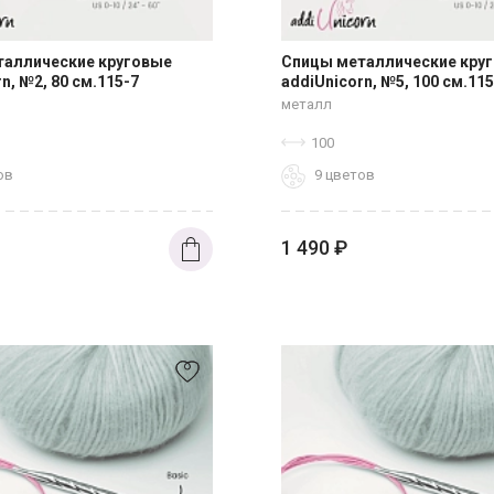
таллические круговые
Спицы металлические кру
n, №2, 80 см.115-7
addiUnicorn, №5, 100 см.115
металл
100
ов
9 цветов
1 490
₽