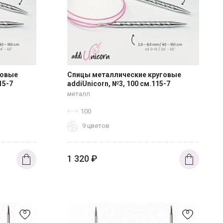
говые
Спицы металлические круговые
15-7
addiUnicorn, №3, 100 см.115-7
металл
100
9 цветов
1 320
₽