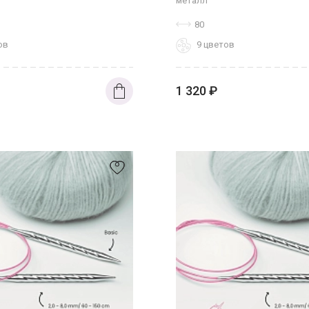
металл
80
ов
9 цветов
1 320
₽