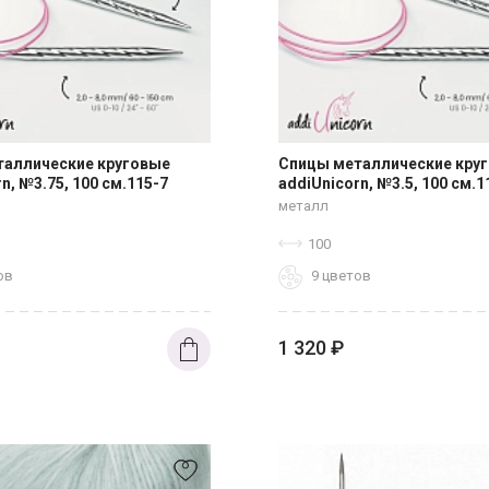
таллические круговые
Спицы металлические кру
n, №3.75, 100 см.115-7
addiUnicorn, №3.5, 100 см.1
металл
100
ов
9 цветов
1 320
₽