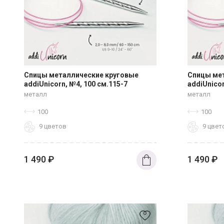
Спицы металлические круговые
Спицы ме
addiUnicorn, №4, 100 см.115-7
addiUnicor
металл
металл
100
100
9 цветов
9 цвет
1 490
₽
1 490
₽