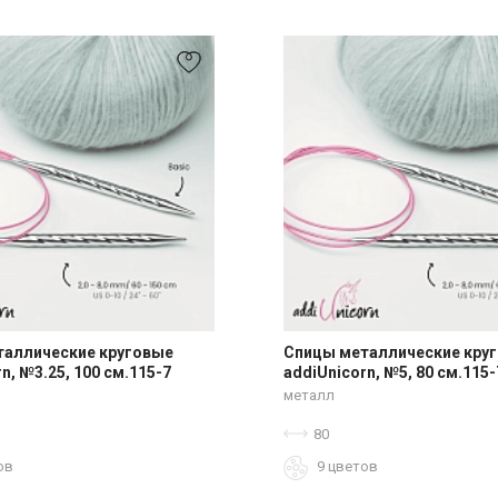
таллические круговые
Спицы металлические кру
n, №3.25, 100 см.115-7
addiUnicorn, №5, 80 см.115-
металл
80
ов
9 цветов