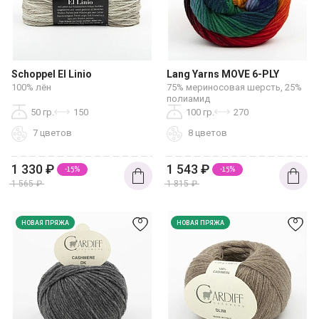
Schoppel El Linio
Lang Yarns MOVE 6-PLY
100% лён
75% мериносовая шерсть, 25%
полиамид
50 гр.
150
100 гр.
270
7 цветов
8 цветов
1 330
₽
1 543
₽
-15%
-15%
1 565
₽
1 815
₽
НОВАЯ ПРЯЖА
НОВАЯ ПРЯЖА