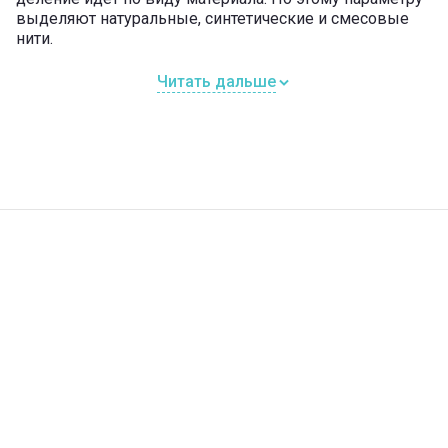
выделяют натуральные, синтетические и смесовые
нити.
Читать дальше
Натуральная пряжа
Натуральные нити подразделяются на материалы
животного происхождения и растительного. К первой
категории относят пряжу, полученную из
состриженной шерсти разных животных.
При изготовлении нитей часто используют:
овечью и верблюжью шерсть;
шерсть ангорского кролика и альпаки;
пух тибетской горной и ангорской козы.
Нити животного происхождения зачастую выбирают
для изготовления теплой одежды: носков, шапок,
варежек, шарфов, свитеров.
Материал растительного происхождения