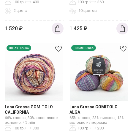
100 гр.
400
100 гр.
360
2 цвета
10 цветов
1 520
₽
1 425
₽
НОВАЯ ПРЯЖА
НОВАЯ ПРЯЖА
Lana Grossa GOMITOLO
Lana Grossa GOMITOLO
CALIFORNIA
ALGA
66% хлопок, 30% конопляное
65% хлопок, 23% вискоза, 12%
волокно, 4% лён
волокно из морских
водорослей
100 гр.
300
100 гр.
280