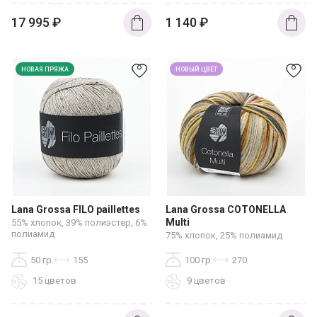
17 995
₽
1 140
₽
НОВАЯ ПРЯЖА
НОВЫЙ ЦВЕТ
Lana Grossa FILO paillettes
Lana Grossa COTONELLA
Multi
55% хлопок, 39% полиэстер, 6%
полиамид
75% хлопок, 25% полиамид
50 гр.
155
100 гр.
270
15 цветов
9 цветов