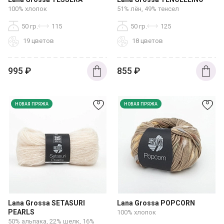
100% хлопок
51% лён, 49% тенсел
50 гр.
115
50 гр.
125
19 цветов
18 цветов
995
₽
855
₽
НОВАЯ ПРЯЖА
НОВАЯ ПРЯЖА
Lana Grossa SETASURI
Lana Grossa POPCORN
PEARLS
100% хлопок
50% альпака, 22% шелк, 16%