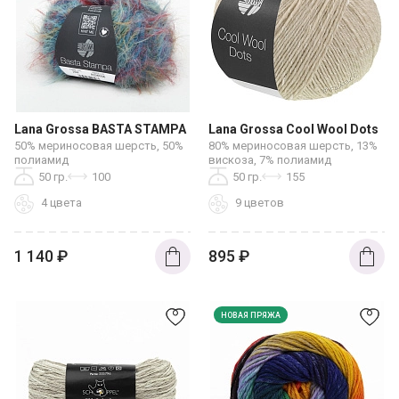
Lana Grossa BASTA STAMPA
Lana Grossa Cool Wool Dots
50% мериносовая шерсть, 50%
80% мериносовая шерсть, 13%
полиамид
вискоза, 7% полиамид
50 гр.
100
50 гр.
155
4 цвета
9 цветов
1 140
₽
895
₽
НОВАЯ ПРЯЖА