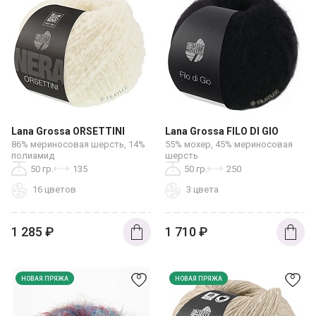
Lana Grossa ORSETTINI
Lana Grossa FILO DI GIO
86% мериносовая шерсть, 14%
55% мохер, 45% мериносовая
полиамид
шерсть
50 гр.
135
50 гр.
250
16 цветов
3 цвета
1 285
₽
1 710
₽
НОВАЯ ПРЯЖА
НОВАЯ ПРЯЖА