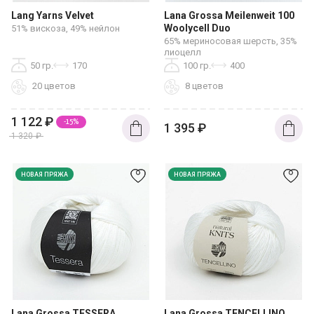
Lang Yarns Velvet
Lana Grossa Meilenweit 100
Woolycell Duo
51% вискоза, 49% нейлон
65% мериносовая шерсть, 35%
лиоцелл
50 гр.
170
100 гр.
400
20 цветов
8 цветов
1 122
₽
-15%
1 395
₽
1 320
₽
НОВАЯ ПРЯЖА
НОВАЯ ПРЯЖА
Lana Grossa TESSERA
Lana Grossa TENCELLINO