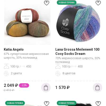
НОВАЯ ПРЯЖА
Katia Angelo
Lana Grossa Meilenweit 100
Cosy Socks Dream
67% супертонкая мериносовая
шерсть, 33% полиамид
70% мериносовая шерсть, 30%
полиамид
100 гр.
450
100 гр.
400
2 цвета
8 цветов
2 049
₽
-15%
1 570
₽
2 410
₽
НОВАЯ ПРЯЖА
НОВАЯ ПРЯЖА