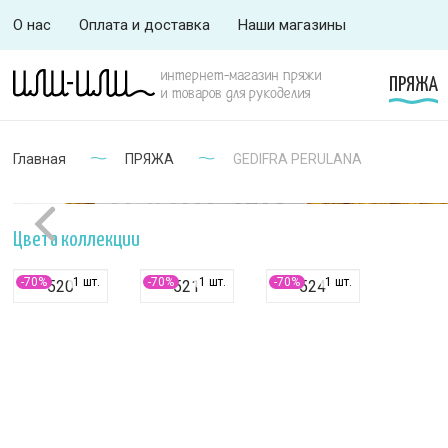
О нас
Оплата и доставка
Наши магазины
интернет-магазин пряжи
ПРЯЖА
и товаров для рукоделия
Главная
ПРЯЖА
GEDIFRA PERULANA
Цвета коллекции
-70%
1 шт.
-70%
1 шт.
-70%
1 шт.
520
521
524