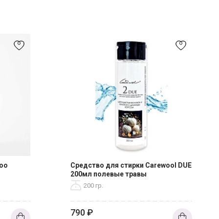
poo
Средство для стирки Carewool DUE
200мл полевые травы
200 гр.
790
₽