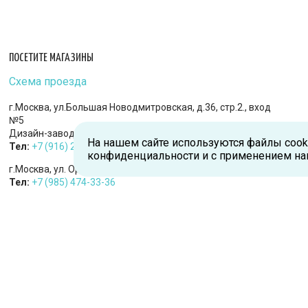
ПОСЕТИТЕ МАГАЗИНЫ
Схема проезда
г.Москва, ул.Большая Новодмитровская, д.36, стр.2., вход
№5
Дизайн-завод «FLACON»
На нашем сайте используются файлы cook
Тел:
+7 (916) 215-94-95
конфиденциальности и с применением на
г.Москва, ул. Орджоникидзе, д.9, к.1
Тел:
+7 (985) 474-33-36
г.Королев, пр-т Королева, д.5-Д, 2-й этаж, офис 212, ТДЦ
«Статус»
Тел:
+7 (985) 385-36-36
г. Москва, Ходынское поле, ул. Авиаконструктора Сухого, 2
к. 1, пом. 18
Тел:
+7 (985) 474-93-32