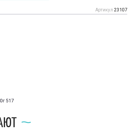
Артикул
23107
0г 517
ПАЮТ