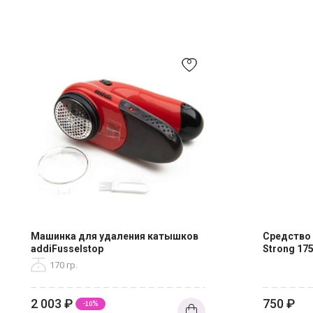
Машинка для удаления катышков
Средство 
addiFusselstop
Strong 17
170 гр.
2 003
₽
750
₽
-10%