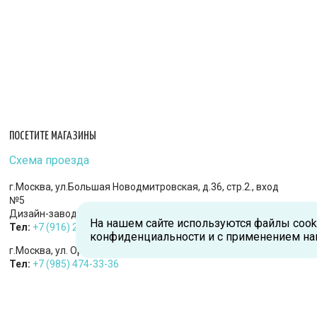
ПОСЕТИТЕ МАГАЗИНЫ
Схема проезда
г.Москва, ул.Большая Новодмитровская, д.36, стр.2., вход
№5
Дизайн-завод «FLACON»
На нашем сайте используются файлы cook
Тел:
+7 (916) 215-94-95
конфиденциальности и с применением на
г.Москва, ул. Орджоникидзе, д.9, к.1
Тел:
+7 (985) 474-33-36
г.Королев, пр-т Королева, д.5-Д, 2-й этаж, офис 212, ТДЦ
«Статус»
Тел:
+7 (985) 385-36-36