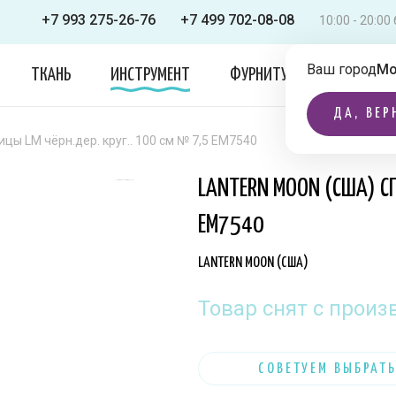
+7 993 275-26-76
+7 499 702-08-08
10:00 - 20:0
Ваш город
Мо
ТКАНЬ
ИНСТРУМЕНТ
ФУРНИТУРА
ОДЕЖДА
ДА, ВЕР
ы LM чёрн.дер. круг.. 100 см № 7,5 EM7540
LANTERN MOON (США) СП
EM7540
LANTERN MOON (США)
Товар снят с произ
СОВЕТУЕМ ВЫБРАТЬ