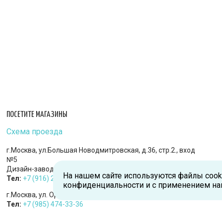
ПОСЕТИТЕ МАГАЗИНЫ
Схема проезда
г.Москва, ул.Большая Новодмитровская, д.36, стр.2., вход
№5
Дизайн-завод «FLACON»
На нашем сайте используются файлы cook
Тел:
+7 (916) 215-94-95
конфиденциальности и с применением на
г.Москва, ул. Орджоникидзе, д.9, к.1
Тел:
+7 (985) 474-33-36
г.Королев, пр-т Королева, д.5-Д, 2-й этаж, офис 212, ТДЦ