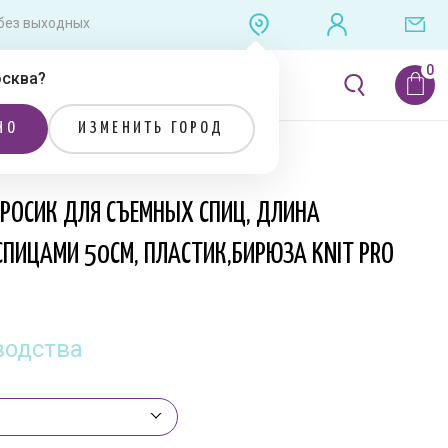
0 без выходных
сква
?
ЛИТЕРАТУРА
РАСПРОДАЖА
НО
ИЗМЕНИТЬ ГОРОД
астик,бирюза Knit Pro
ТРОСИК ДЛЯ СЪЕМНЫХ СПИЦ, ДЛИНА
СПИЦАМИ 50СМ, ПЛАСТИК,БИРЮЗА KNIT PRO
водства