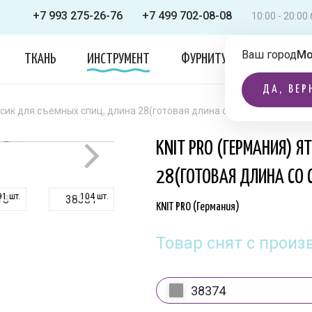
+7 993 275-26-76
+7 499 702-08-08
10:00 - 20:0
Ваш город
Мо
ТКАНЬ
ИНСТРУМЕНТ
ФУРНИТУРА
ОДЕЖДА
ДА, ВЕР
сик для съемных спиц, длина 28(готовая длина со спицами 50см, пл
KNIT PRO (ГЕРМАНИЯ) Я
28(ГОТОВАЯ ДЛИНА СО 
91 шт.
104 шт.
78
38381
KNIT PRO (Германия)
Товар снят с произ
38374