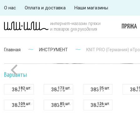
О нас
Оплата и доставка
Наши магазины
интернет-магазин пряжи
ПРЯЖА
и товаров для рукоделия
Главная
ИНСТРУМЕНТ
KNIT PRO (Германия) яТро
Варианты
182 шт.
173 шт.
25 шт.
1
38374
38376
38377
383
109 шт.
85 шт.
126 шт.
38383
38384
38385