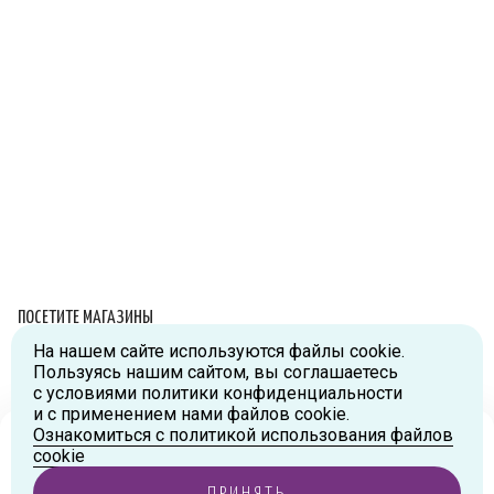
ПОСЕТИТЕ МАГАЗИНЫ
На нашем сайте используются файлы cookie.
Схема проезда
Пользуясь нашим сайтом, вы соглашаетесь
с условиями политики конфиденциальности
г.Москва, ул.Большая Новодмитровская, д.36, стр.2., вход №5
и с применением нами файлов cookie.
Дизайн-завод «FLACON»
Ознакомиться с политикой использования файлов
Тел:
+7 (916) 215-94-95
Ваш город
Москва
?
cookie
г.Москва, ул. Орджоникидзе, д.9, к.1