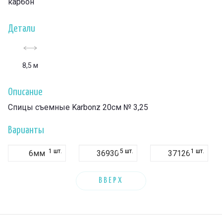
карбон
Детали
8,5 м
Описание
Спицы съемные Karbonz 20см № 3,25
Варианты
1 шт.
5 шт.
1 шт.
6мм
36930
37126
ВВЕРХ