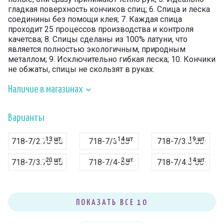
гладкая поверхность кончиков спиц; 6. Спица и леска
соединины без помощи клея; 7. Каждая спица
проходит 25 процессов производства и контроля
качетсва; 8. Спицы сделаны из 100% латуни, что
является полностью экологичным, природным
металлом; 9. Исключительно гибкая леска; 10. Кончики
не обжаты, спицы не скользят в руках.
Наличие в магазинах
Варианты
13 шт.
14 шт.
19 шт.
718-7/2.75-80
718-7/3-80
718-7/3.5-80
20 шт.
2 шт.
14 шт.
718-7/3.75-80
718-7/4-80
718-7/4.5-80
3 шт.
6 шт.
10 шт.
718-7/5-80
718-7/5.5-80
718-7/6-80
6 шт.
ПОКАЗАТЬ ВСЕ 10
718-7/3.25-80