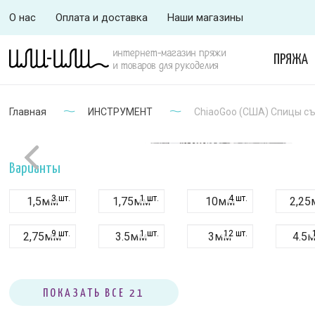
О нас
Оплата и доставка
Наши магазины
интернет-магазин пряжи
ПРЯЖА
и товаров для рукоделия
Главная
ИНСТРУМЕНТ
ChiaoGoo (США) Спицы съе
Варианты
3 шт.
1 шт.
4 шт.
1,5мм
1,75мм
10мм
2,25
9 шт.
1 шт.
12 шт.
2,75мм
3.5мм
3мм
4.5
1 шт.
2 шт.
0 шт.
6мм
9мм
2мм
3.25
ПОКАЗАТЬ ВСЕ 21
0 шт.
0 шт.
0 шт.
4мм
5.5мм
5мм
7.5