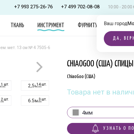
+7 993 275-26-76
+7 499 702-08-08
10:00 - 20:0
Ваш город
Мо
ТКАНЬ
ИНСТРУМЕНТ
ФУРНИТУРА
ОДЕЖДА
ДА, ВЕР
м. мет. 13 см № 4 7505-6
CHIAOGOO (США) СПИЦЫ 
ChiaoGoo (США)
1 шт.
14 шт.
мм
2,5мм
Товара нет в налич
12 шт.
3 шт.
мм
6.5мм
4мм
0 шт.
0 шт.
мм
3.75мм
УЗНАТЬ О П
0 шт.
0 шт.
мм
7мм