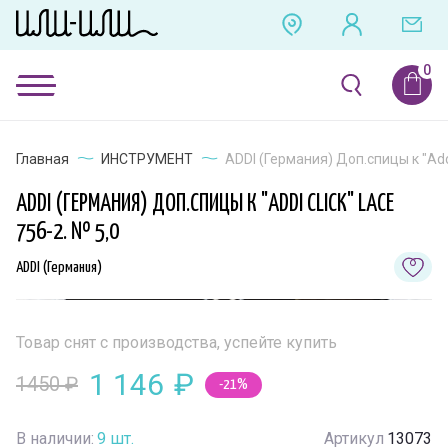
Главная
ИНСТРУМЕНТ
ADDI (Германия) Доп.спицы к "Addi
ADDI (ГЕРМАНИЯ) ДОП.СПИЦЫ К "ADDI CLICK" LACE
756-2. № 5,0
ADDI (Германия)
Товар снят с производства, успейте купить
1 146
₽
1450
₽
-21%
В наличии:
9
шт.
Артикул
13073