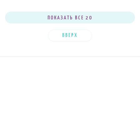
40 шт.
45 шт.
25 шт.
2мм
3,25мм
3,5мм
30 шт.
ПОКАЗАТЬ ВСЕ 20
51 шт.
31 шт.
3,75мм
3мм
4,5мм
25 шт.
66 шт.
34 шт.
4мм
5,5мм
5мм
ВВЕРХ
42 шт.
44 шт.
47 шт.
6,5мм
6мм
7мм
2 шт.
0 шт.
9мм
8мм