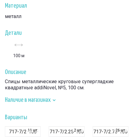
Материал
металл
Детали
100 м
Описание
Спицы металлические круговые супергладкие
квадратные addiNovel, №5, 100 см.
Наличие в магазинах
Варианты
11 шт.
2 шт.
26 шт.
717-7/2-100
717-7/2.25-100
717-7/2.75-100