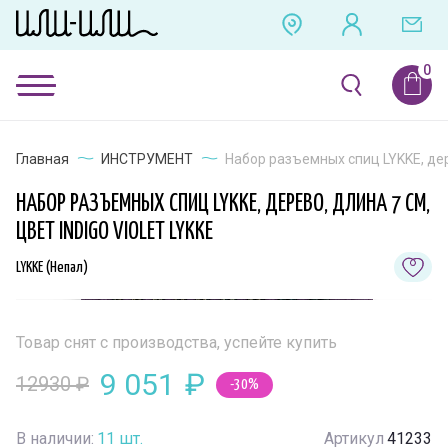
Главная
ИНСТРУМЕНТ
Набор разъемных спиц LYKKE, дере
НАБОР РАЗЪЕМНЫХ СПИЦ LYKKE, ДЕРЕВО, ДЛИНА 7 СМ,
ЦВЕТ INDIGO VIOLET LYKKE
LYKKE (Непал)
Товар снят с производства, успейте купить
9 051
₽
12930
₽
-30%
В наличии:
11
шт.
Артикул
41233