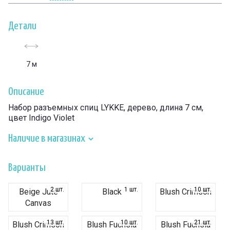
Детали
7 м
Описание
Набор разъемных спиц LYKKE, дерево, длина 7 см,
цвет Indigo Violet
Наличие в магазинах
Варианты
2 шт.
1 шт.
10 шт.
Beige Jute
Black
Blush Crimson
Canvas
13 шт.
10 шт.
21 шт.
Blush Crimson
Blush Fuchsia
Blush Fuchsia