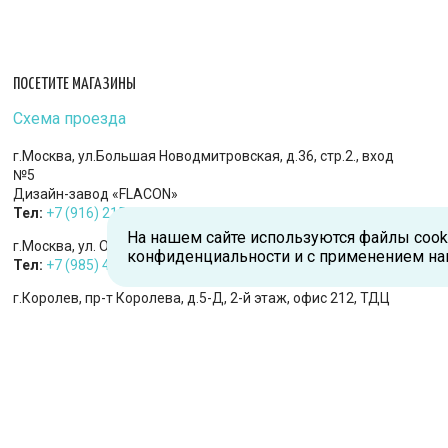
ПОСЕТИТЕ МАГАЗИНЫ
Схема проезда
г.Москва, ул.Большая Новодмитровская, д.36, стр.2., вход
№5
Дизайн-завод «FLACON»
Тел:
+7 (916) 215-94-95
На нашем сайте используются файлы cook
г.Москва, ул. Орджоникидзе, д.9, к.1
конфиденциальности и с применением на
Тел:
+7 (985) 474-33-36
г.Королев, пр-т Королева, д.5-Д, 2-й этаж, офис 212, ТДЦ
«Статус»
Тел:
+7 (985) 385-36-36
г. Москва, Ходынское поле, ул. Авиаконструктора Сухого, 2
к. 1, пом. 18
Тел:
+7 (985) 474-93-32