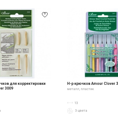
чков для корректировки
Н-р крючков Amour Clover 
er 3009
металл, пластик
13
а
3 цвета