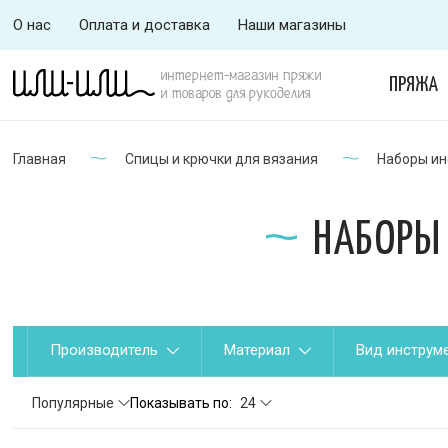
О нас
Оплата и доставка
Наши магазины
интернет-магазин пряжи
ПРЯЖА
и товаров для рукоделия
Главная
Спицы и крючки для вязания
Наборы ин
НАБОРЫ 
Производитель
Материал
Вид инструм
Популярные
Показывать по:
24