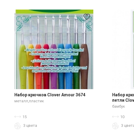
Набор крючков Clover Amour 3674
Набор крю
петли Clov
металл,пластик
бамбук
15
10
3 цвета
3 цвет