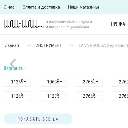
О нас
Оплата и доставка
Наши магазины
интернет-магазин пряжи
ПРЯЖА
и товаров для рукоделия
Главная
ИНСТРУМЕНТ
LANA GROSSA (Германия) 
Варианты
8 шт.
2 шт.
1 шт.
11267
10608
27685
276
0 шт.
0 шт.
0 шт.
11269
11273
27686
276
0 шт.
0 шт.
0 шт.
27689
27690
27691
276
ПОКАЗАТЬ ВСЕ 14