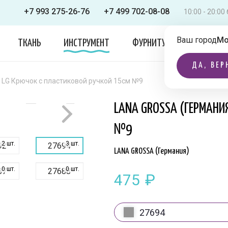
+7 993 275-26-76
+7 499 702-08-08
10:00 - 20:0
Ваш город
Мо
ТКАНЬ
ИНСТРУМЕНТ
ФУРНИТУРА
ОДЕЖДА
ДА, ВЕР
LG Крючок с пластиковой ручкой 15см №9
LANA GROSSA (ГЕРМАНИ
№9
2 шт.
3 шт.
92
27694
LANA GROSSA (Германия)
0 шт.
0 шт.
87
27688
475
₽
0 шт.
93
27694