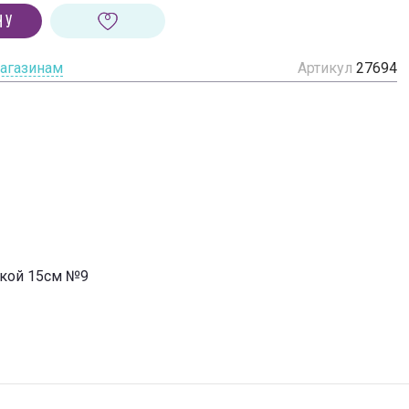
НУ
магазинам
Артикул
27694
чкой 15см №9