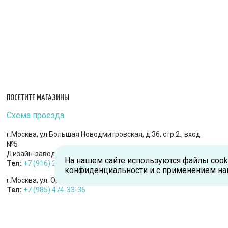
ПОСЕТИТЕ МАГАЗИНЫ
Схема проезда
г.Москва, ул.Большая Новодмитровская, д.36, стр.2., вход
№5
Дизайн-завод «FLACON»
На нашем сайте используются файлы cook
Тел:
+7 (916) 215-94-95
конфиденциальности и с применением на
г.Москва, ул. Орджоникидзе, д.9, к.1
Тел:
+7 (985) 474-33-36
г.Королев, пр-т Королева, д.5-Д, 2-й этаж, офис 212, ТДЦ
«Статус»
Тел:
+7 (985) 385-36-36