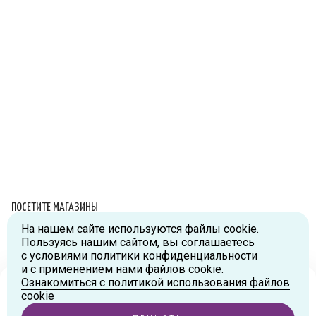
ПОСЕТИТЕ МАГАЗИНЫ
На нашем сайте используются файлы cookie.
Схема проезда
Пользуясь нашим сайтом, вы соглашаетесь
с условиями политики конфиденциальности
г.Москва, ул.Большая Новодмитровская, д.36, стр.2., вход №5
и с применением нами файлов cookie.
Дизайн-завод «FLACON»
Ознакомиться с политикой использования файлов
Тел:
+7 (916) 215-94-95
Ваш город
Москва
?
cookie
г.Москва, ул. Орджоникидзе, д.9, к.1