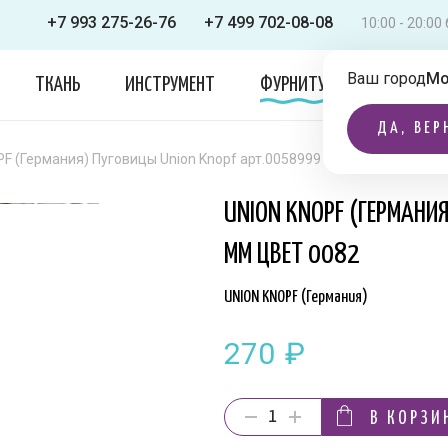
+7 993 275-26-76
+7 499 702-08-08
10:00 - 20:0
Ваш город
Мо
ТКАНЬ
ИНСТРУМЕНТ
ФУРНИТУРА
ОДЕЖДА
ДА, ВЕР
F (Германия) Пуговицы Union Knopf арт.0058999 050 мм цвет 0082
UNION KNOPF (ГЕРМАНИ
ММ ЦВЕТ 0082
UNION KNOPF (Германия)
270
₽
В КОРЗИ