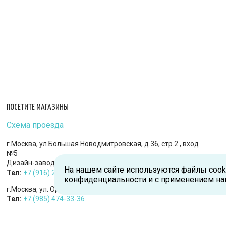
ПОСЕТИТЕ МАГАЗИНЫ
Схема проезда
г.Москва, ул.Большая Новодмитровская, д.36, стр.2., вход
№5
Дизайн-завод «FLACON»
На нашем сайте используются файлы cook
Тел:
+7 (916) 215-94-95
конфиденциальности и с применением на
г.Москва, ул. Орджоникидзе, д.9, к.1
Тел:
+7 (985) 474-33-36
г.Королев, пр-т Королева, д.5-Д, 2-й этаж, офис 212, ТДЦ
«Статус»