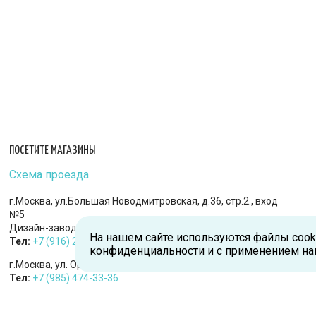
ПОСЕТИТЕ МАГАЗИНЫ
Схема проезда
г.Москва, ул.Большая Новодмитровская, д.36, стр.2., вход
№5
Дизайн-завод «FLACON»
На нашем сайте используются файлы cook
Тел:
+7 (916) 215-94-95
конфиденциальности и с применением на
г.Москва, ул. Орджоникидзе, д.9, к.1
Тел:
+7 (985) 474-33-36
г.Королев, пр-т Королева, д.5-Д, 2-й этаж, офис 212, ТДЦ
«Статус»