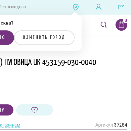
0 без выходных
сква
?
ЛИТЕРАТУРА
РАСПРОДАЖА
НО
ИЗМЕНИТЬ ГОРОД
Я) ПУГОВИЦА UK 453159-030-0040
НУ
магазинам
Артикул
37284