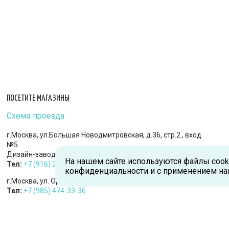
ПОСЕТИТЕ МАГАЗИНЫ
Схема проезда
г.Москва, ул.Большая Новодмитровская, д.36, стр.2., вход
№5
Дизайн-завод «FLACON»
На нашем сайте используются файлы cook
Тел:
+7 (916) 215-94-95
конфиденциальности и с применением на
г.Москва, ул. Орджоникидзе, д.9, к.1
Тел:
+7 (985) 474-33-36
г.Королев, пр-т Королева, д.5-Д, 2-й этаж, офис 212, ТДЦ
«Статус»
Тел:
+7 (985) 385-36-36