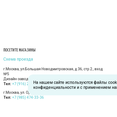
ПОСЕТИТЕ МАГАЗИНЫ
Схема проезда
г.Москва, ул.Большая Новодмитровская, д.36, стр.2., вход
№5
Дизайн-завод «FLACON»
На нашем сайте используются файлы cook
Тел:
+7 (916) 215-94-95
конфиденциальности и с применением на
г.Москва, ул. Орджоникидзе, д.9, к.1
Тел:
+7 (985) 474-33-36
г.Королев, пр-т Королева, д.5-Д, 2-й этаж, офис 212, ТДЦ
«Статус»
Тел:
+7 (985) 385-36-36