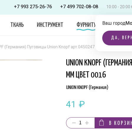
+7 993 275-26-76
+7 499 702-08-08
10:00 - 20:0
Ваш город
Мо
ТКАНЬ
ИНСТРУМЕНТ
ФУРНИТУРА
ОДЕЖДА
ДА, ВЕР
F (Германия) Пуговицы Union Knopf арт.0450247 030 мм цвет 0016
UNION KNOPF (ГЕРМАНИ
ММ ЦВЕТ 0016
UNION KNOPF (Германия)
41
₽
В КОРЗИ