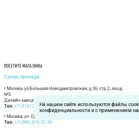
ПОСЕТИТЕ МАГАЗИНЫ
Схема проезда
г.Москва, ул.Большая Новодмитровская, д.36, стр.2., вход
№5
Дизайн-завод «FLACON»
На нашем сайте используются файлы cook
Тел:
+7 (916) 215-94-95
конфиденциальности и с применением на
г.Москва, ул. Орджоникидзе, д.9, к.1
Тел:
+7 (985) 474-33-36
г.Королев, пр-т Королева, д.5-Д, 2-й этаж, офис 212, ТДЦ
«Статус»