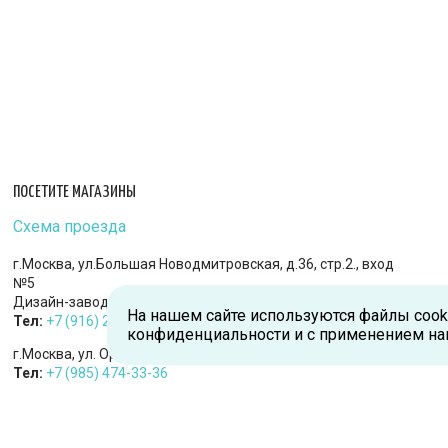
ПОСЕТИТЕ МАГАЗИНЫ
Схема проезда
г.Москва, ул.Большая Новодмитровская, д.36, стр.2., вход
№5
Дизайн-завод «FLACON»
На нашем сайте используются файлы cook
Тел:
+7 (916) 215-94-95
конфиденциальности и с применением на
г.Москва, ул. Орджоникидзе, д.9, к.1
Тел:
+7 (985) 474-33-36
г.Королев, пр-т Королева, д.5-Д, 2-й этаж, офис 212, ТДЦ
«Статус»
Тел:
+7 (985) 385-36-36