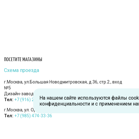
ПОСЕТИТЕ МАГАЗИНЫ
Схема проезда
г.Москва, ул.Большая Новодмитровская, д.36, стр.2., вход
№5
Дизайн-завод «FLACON»
На нашем сайте используются файлы cook
Тел:
+7 (916) 215-94-95
конфиденциальности и с применением на
г.Москва, ул. Орджоникидзе, д.9, к.1
Тел:
+7 (985) 474-33-36
г.Королев, пр-т Королева, д.5-Д, 2-й этаж, офис 212, ТДЦ
«Статус»
Тел:
+7 (985) 385-36-36