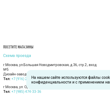
ПОСЕТИТЕ МАГАЗИНЫ
Схема проезда
г.Москва, ул.Большая Новодмитровская, д.36, стр.2., вход
№5
Дизайн-завод «FLACON»
На нашем сайте используются файлы cook
Тел:
+7 (916) 215-94-95
конфиденциальности и с применением на
г.Москва, ул. Орджоникидзе, д.9, к.1
Тел:
+7 (985) 474-33-36
г.Королев, пр-т Королева, д.5-Д, 2-й этаж, офис 212, ТДЦ
«Статус»
Тел:
+7 (985) 385-36-36