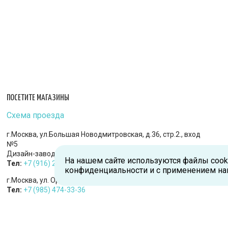
ПОСЕТИТЕ МАГАЗИНЫ
Схема проезда
г.Москва, ул.Большая Новодмитровская, д.36, стр.2., вход
№5
Дизайн-завод «FLACON»
На нашем сайте используются файлы cook
Тел:
+7 (916) 215-94-95
конфиденциальности и с применением на
г.Москва, ул. Орджоникидзе, д.9, к.1
Тел:
+7 (985) 474-33-36
г.Королев, пр-т Королева, д.5-Д, 2-й этаж, офис 212, ТДЦ
«Статус»
Тел:
+7 (985) 385-36-36