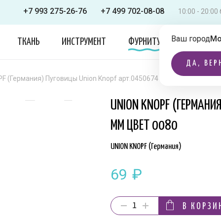
+7 993 275-26-76
+7 499 702-08-08
10:00 - 20:0
Ваш город
Мо
ТКАНЬ
ИНСТРУМЕНТ
ФУРНИТУРА
ОДЕЖДА
ДА, ВЕР
F (Германия) Пуговицы Union Knopf арт.0450674 028 мм цвет 0080
UNION KNOPF (ГЕРМАНИ
ММ ЦВЕТ 0080
UNION KNOPF (Германия)
69
₽
В КОРЗИ