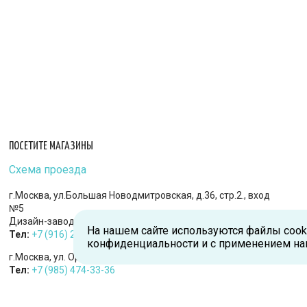
ПОСЕТИТЕ МАГАЗИНЫ
Схема проезда
г.Москва, ул.Большая Новодмитровская, д.36, стр.2., вход
№5
Дизайн-завод «FLACON»
На нашем сайте используются файлы cook
Тел:
+7 (916) 215-94-95
конфиденциальности и с применением на
г.Москва, ул. Орджоникидзе, д.9, к.1
Тел:
+7 (985) 474-33-36
г.Королев, пр-т Королева, д.5-Д, 2-й этаж, офис 212, ТДЦ
«Статус»