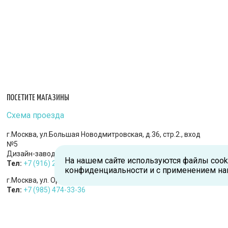
ПОСЕТИТЕ МАГАЗИНЫ
Схема проезда
г.Москва, ул.Большая Новодмитровская, д.36, стр.2., вход
№5
Дизайн-завод «FLACON»
На нашем сайте используются файлы cook
Тел:
+7 (916) 215-94-95
конфиденциальности и с применением на
г.Москва, ул. Орджоникидзе, д.9, к.1
Тел:
+7 (985) 474-33-36
г.Королев, пр-т Королева, д.5-Д, 2-й этаж, офис 212, ТДЦ
«Статус»
Тел:
+7 (985) 385-36-36