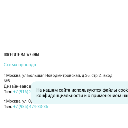
ПОСЕТИТЕ МАГАЗИНЫ
Схема проезда
г.Москва, ул.Большая Новодмитровская, д.36, стр.2., вход
№5
Дизайн-завод «FLACON»
На нашем сайте используются файлы cook
Тел:
+7 (916) 215-94-95
конфиденциальности и с применением на
г.Москва, ул. Орджоникидзе, д.9, к.1
Тел:
+7 (985) 474-33-36
г.Королев, пр-т Королева, д.5-Д, 2-й этаж, офис 212, ТДЦ
«Статус»
Тел:
+7 (985) 385-36-36