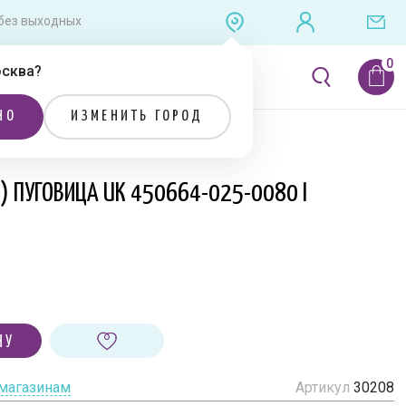
0 без выходных
сква
?
ЛИТЕРАТУРА
РАСПРОДАЖА
НО
ИЗМЕНИТЬ ГОРОД
Я) ПУГОВИЦА UK 450664-025-0080 I
НУ
 магазинам
Артикул
30208