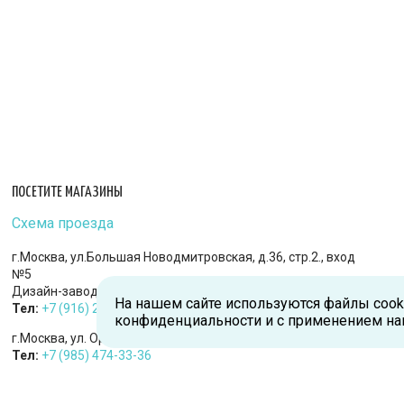
ПОСЕТИТЕ МАГАЗИНЫ
Схема проезда
г.Москва, ул.Большая Новодмитровская, д.36, стр.2., вход
№5
Дизайн-завод «FLACON»
На нашем сайте используются файлы cook
Тел:
+7 (916) 215-94-95
конфиденциальности и с применением на
г.Москва, ул. Орджоникидзе, д.9, к.1
Тел:
+7 (985) 474-33-36
г.Королев, пр-т Королева, д.5-Д, 2-й этаж, офис 212, ТДЦ
«Статус»