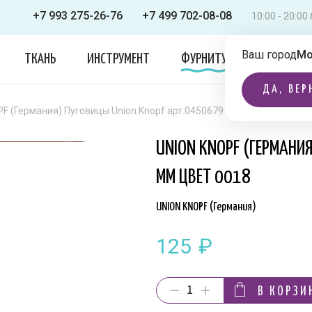
+7 993 275-26-76
+7 499 702-08-08
10:00 - 20:0
Ваш город
Мо
ТКАНЬ
ИНСТРУМЕНТ
ФУРНИТУРА
ОДЕЖДА
ДА, ВЕР
F (Германия) Пуговицы Union Knopf арт.0450679 025 мм цвет 0018
UNION KNOPF (ГЕРМАНИ
ММ ЦВЕТ 0018
UNION KNOPF (Германия)
125
₽
В КОРЗИ