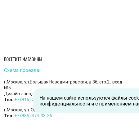
ПОСЕТИТЕ МАГАЗИНЫ
Схема проезда
г.Москва, ул.Большая Новодмитровская, д.36, стр.2., вход
№5
Дизайн-завод «FLACON»
На нашем сайте используются файлы cook
Тел:
+7 (916) 215-94-95
конфиденциальности и с применением на
г.Москва, ул. Орджоникидзе, д.9, к.1
Тел:
+7 (985) 474-33-36
г.Королев, пр-т Королева, д.5-Д, 2-й этаж, офис 212, ТДЦ
«Статус»
Тел:
+7 (985) 385-36-36