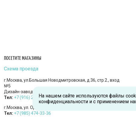
ПОСЕТИТЕ МАГАЗИНЫ
Схема проезда
г.Москва, ул.Большая Новодмитровская, д.36, стр.2., вход
№5
Дизайн-завод «FLACON»
На нашем сайте используются файлы cook
Тел:
+7 (916) 215-94-95
конфиденциальности и с применением на
г.Москва, ул. Орджоникидзе, д.9, к.1
Тел:
+7 (985) 474-33-36
г.Королев, пр-т Королева, д.5-Д, 2-й этаж, офис 212, ТДЦ
«Статус»
Тел:
+7 (985) 385-36-36