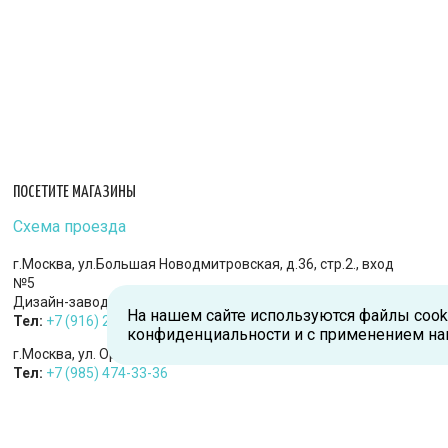
ПОСЕТИТЕ МАГАЗИНЫ
Схема проезда
г.Москва, ул.Большая Новодмитровская, д.36, стр.2., вход
№5
Дизайн-завод «FLACON»
На нашем сайте используются файлы cook
Тел:
+7 (916) 215-94-95
конфиденциальности и с применением на
г.Москва, ул. Орджоникидзе, д.9, к.1
Тел:
+7 (985) 474-33-36
г.Королев, пр-т Королева, д.5-Д, 2-й этаж, офис 212, ТДЦ
«Статус»
Тел:
+7 (985) 385-36-36