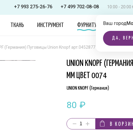
+7 993 275-26-76
+7 499 702-08-08
10:00 - 20:0
Ваш город
Мо
ТКАНЬ
ИНСТРУМЕНТ
ФУРНИТУРА
ОДЕЖДА
ДА, ВЕР
F (Германия) Пуговицы Union Knopf арт.0452877 025 мм цвет 0074
UNION KNOPF (ГЕРМАНИ
ММ ЦВЕТ 0074
UNION KNOPF (Германия)
80
₽
В КОРЗИ