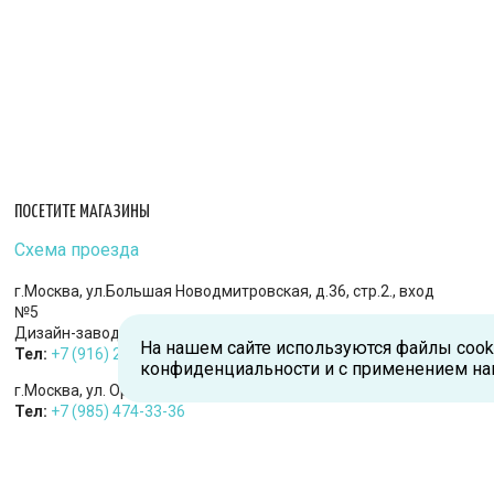
ПОСЕТИТЕ МАГАЗИНЫ
Схема проезда
г.Москва, ул.Большая Новодмитровская, д.36, стр.2., вход
№5
Дизайн-завод «FLACON»
На нашем сайте используются файлы cook
Тел:
+7 (916) 215-94-95
конфиденциальности и с применением на
г.Москва, ул. Орджоникидзе, д.9, к.1
Тел:
+7 (985) 474-33-36
г.Королев, пр-т Королева, д.5-Д, 2-й этаж, офис 212, ТДЦ
«Статус»
Тел:
+7 (985) 385-36-36