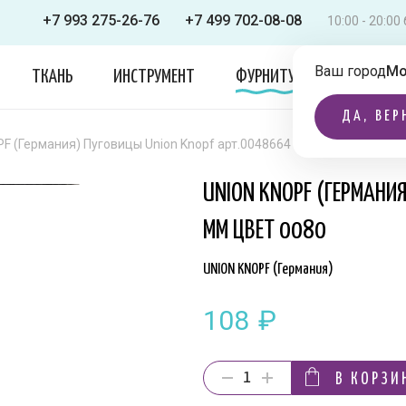
+7 993 275-26-76
+7 499 702-08-08
10:00 - 20:0
Ваш город
Мо
ТКАНЬ
ИНСТРУМЕНТ
ФУРНИТУРА
ОДЕЖДА
ДА, ВЕР
F (Германия) Пуговицы Union Knopf арт.0048664 023 мм цвет 0080
UNION KNOPF (ГЕРМАНИ
ММ ЦВЕТ 0080
UNION KNOPF (Германия)
108
₽
В КОРЗИ