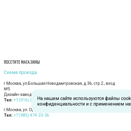
ПОСЕТИТЕ МАГАЗИНЫ
Схема проезда
г.Москва, ул.Большая Новодмитровская, д.36, стр.2., вход
№5
Дизайн-завод «FLACON»
На нашем сайте используются файлы cook
Тел:
+7 (916) 215-94-95
конфиденциальности и с применением на
г.Москва, ул. Орджоникидзе, д.9, к.1
Тел:
+7 (985) 474-33-36
г.Королев, пр-т Королева, д.5-Д, 2-й этаж, офис 212, ТДЦ
«Статус»