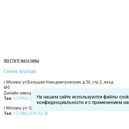
ПОСЕТИТЕ МАГАЗИНЫ
Схема проезда
г.Москва, ул.Большая Новодмитровская, д.36, стр.2., вход
№5
Дизайн-завод «FLACON»
На нашем сайте используются файлы cook
Тел:
+7 (916) 215-94-95
конфиденциальности и с применением на
г.Москва, ул. Орджоникидзе, д.9, к.1
Тел:
+7 (985) 474-33-36
г.Королев, пр-т Королева, д.5-Д, 2-й этаж, офис 212, ТДЦ
«Статус»