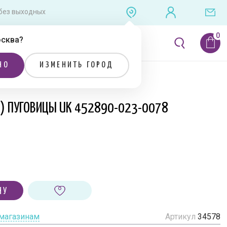
0 без выходных
сква
?
ЛИТЕРАТУРА
РАСПРОДАЖА
НО
ИЗМЕНИТЬ ГОРОД
Я) ПУГОВИЦЫ UK 452890-023-0078
НУ
 магазинам
Артикул
34578