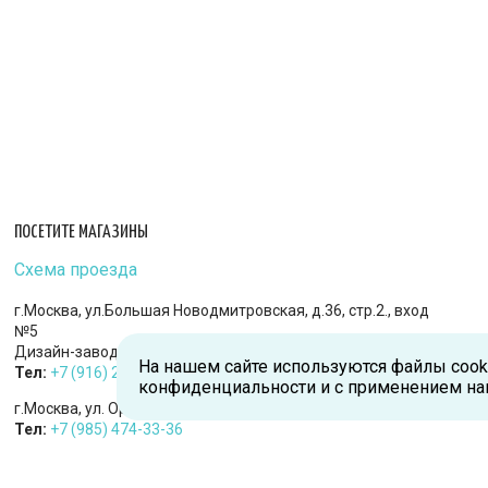
ПОСЕТИТЕ МАГАЗИНЫ
Схема проезда
г.Москва, ул.Большая Новодмитровская, д.36, стр.2., вход
№5
Дизайн-завод «FLACON»
На нашем сайте используются файлы cook
Тел:
+7 (916) 215-94-95
конфиденциальности и с применением на
г.Москва, ул. Орджоникидзе, д.9, к.1
Тел:
+7 (985) 474-33-36
г.Королев, пр-т Королева, д.5-Д, 2-й этаж, офис 212, ТДЦ
«Статус»