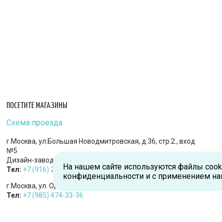
ПОСЕТИТЕ МАГАЗИНЫ
Схема проезда
г.Москва, ул.Большая Новодмитровская, д.36, стр.2., вход
№5
Дизайн-завод «FLACON»
На нашем сайте используются файлы cook
Тел:
+7 (916) 215-94-95
конфиденциальности и с применением на
г.Москва, ул. Орджоникидзе, д.9, к.1
Тел:
+7 (985) 474-33-36
г.Королев, пр-т Королева, д.5-Д, 2-й этаж, офис 212, ТДЦ
«Статус»