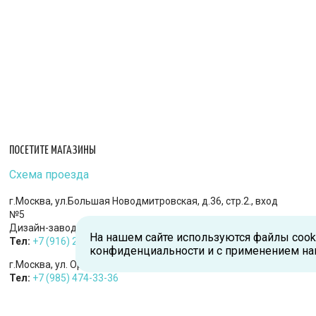
ПОСЕТИТЕ МАГАЗИНЫ
Схема проезда
г.Москва, ул.Большая Новодмитровская, д.36, стр.2., вход
№5
Дизайн-завод «FLACON»
На нашем сайте используются файлы cook
Тел:
+7 (916) 215-94-95
конфиденциальности и с применением на
г.Москва, ул. Орджоникидзе, д.9, к.1
Тел:
+7 (985) 474-33-36
г.Королев, пр-т Королева, д.5-Д, 2-й этаж, офис 212, ТДЦ
«Статус»