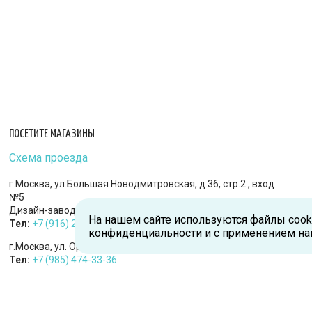
ПОСЕТИТЕ МАГАЗИНЫ
Схема проезда
г.Москва, ул.Большая Новодмитровская, д.36, стр.2., вход
№5
Дизайн-завод «FLACON»
На нашем сайте используются файлы cook
Тел:
+7 (916) 215-94-95
конфиденциальности и с применением на
г.Москва, ул. Орджоникидзе, д.9, к.1
Тел:
+7 (985) 474-33-36
г.Королев, пр-т Королева, д.5-Д, 2-й этаж, офис 212, ТДЦ
«Статус»
Тел:
+7 (985) 385-36-36