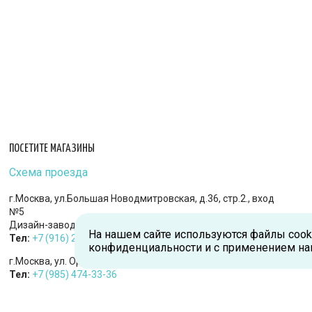
ПОСЕТИТЕ МАГАЗИНЫ
Схема проезда
г.Москва, ул.Большая Новодмитровская, д.36, стр.2., вход
№5
Дизайн-завод «FLACON»
На нашем сайте используются файлы cook
Тел:
+7 (916) 215-94-95
конфиденциальности и с применением на
г.Москва, ул. Орджоникидзе, д.9, к.1
Тел:
+7 (985) 474-33-36
г.Королев, пр-т Королева, д.5-Д, 2-й этаж, офис 212, ТДЦ
«Статус»