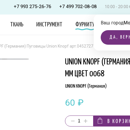
+7 993 275-26-76
+7 499 702-08-08
10:00 - 20:0
Ваш город
Мо
ТКАНЬ
ИНСТРУМЕНТ
ФУРНИТУРА
ОДЕЖДА
ДА, ВЕР
F (Германия) Пуговицы Union Knopf арт.0452727 023 мм цвет 0068
UNION KNOPF (ГЕРМАНИ
ММ ЦВЕТ 0068
UNION KNOPF (Германия)
60
₽
В КОРЗИ