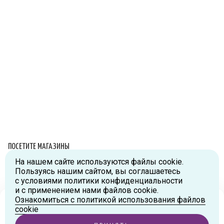
ПОСЕТИТЕ МАГАЗИНЫ
На нашем сайте используются файлы cookie.
Схема проезда
Пользуясь нашим сайтом, вы соглашаетесь
с условиями политики конфиденциальности
г.Москва, ул.Большая Новодмитровская, д.36, стр.2., вход №5
и с применением нами файлов cookie.
Дизайн-завод «FLACON»
Ознакомиться с политикой использования файлов
Тел:
+7 (916) 215-94-95
Ваш город
Москва
?
cookie
г.Москва, ул. Орджоникидзе, д.9, к.1