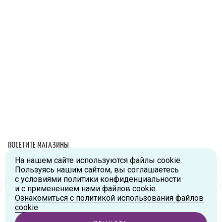
ПОСЕТИТЕ МАГАЗИНЫ
На нашем сайте используются файлы cookie.
Схема проезда
Пользуясь нашим сайтом, вы соглашаетесь
с условиями политики конфиденциальности
г.Москва, ул.Большая Новодмитровская, д.36, стр.2., вход №5
и с применением нами файлов cookie.
Дизайн-завод «FLACON»
Ознакомиться с политикой использования файлов
Тел:
+7 (916) 215-94-95
Ваш город
Москва
?
cookie
г.Москва, ул. Орджоникидзе, д.9, к.1