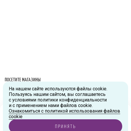
ПОСЕТИТЕ МАГАЗИНЫ
На нашем сайте используются файлы cookie.
Схема проезда
Пользуясь нашим сайтом, вы соглашаетесь
с условиями политики конфиденциальности
г.Москва, ул.Большая Новодмитровская, д.36, стр.2., вход №5
и с применением нами файлов cookie.
Дизайн-завод «FLACON»
Ознакомиться с политикой использования файлов
Тел:
+7 (916) 215-94-95
Ваш город
Москва
?
cookie
г.Москва, ул. Орджоникидзе, д.9, к.1
ПРИНЯТЬ
Тел:
+7 (985) 474-33-36
ДА, ВЕРНО
ИЗМЕНИТЬ ГОРОД