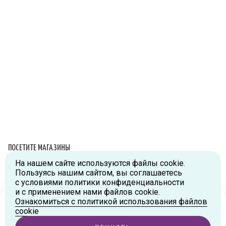
ПОСЕТИТЕ МАГАЗИНЫ
На нашем сайте используются файлы cookie.
Схема проезда
Пользуясь нашим сайтом, вы соглашаетесь
с условиями политики конфиденциальности
г.Москва, ул.Большая Новодмитровская, д.36, стр.2., вход №5
и с применением нами файлов cookie.
Дизайн-завод «FLACON»
Ознакомиться с политикой использования файлов
Тел:
+7 (916) 215-94-95
Ваш город
Москва
?
cookie
г.Москва, ул. Орджоникидзе, д.9, к.1