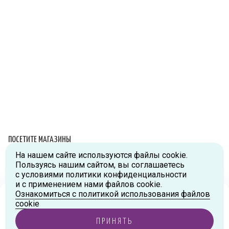
ПОСЕТИТЕ МАГАЗИНЫ
На нашем сайте используются файлы cookie.
Схема проезда
Пользуясь нашим сайтом, вы соглашаетесь
с условиями политики конфиденциальности
г.Москва, ул.Большая Новодмитровская, д.36, стр.2., вход №5
и с применением нами файлов cookie.
Дизайн-завод «FLACON»
Ознакомиться с политикой использования файлов
Тел:
+7 (916) 215-94-95
Ваш город
Москва
?
cookie
г.Москва, ул. Орджоникидзе, д.9, к.1
ПРИНЯТЬ
Тел:
+7 (985) 474-33-36
ДА, ВЕРНО
ИЗМЕНИТЬ ГОРОД